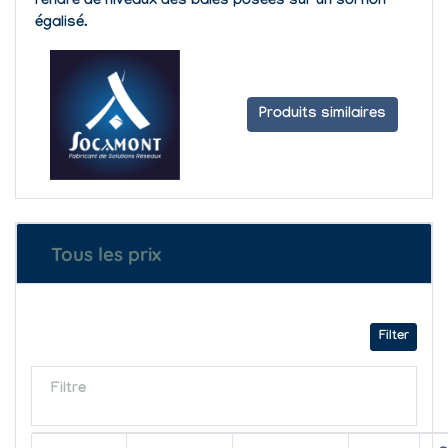
rendre de niveaux des baies posées sur un sol non
égalisé.
Produits similaires
Tous les prix
Filter
Filtre