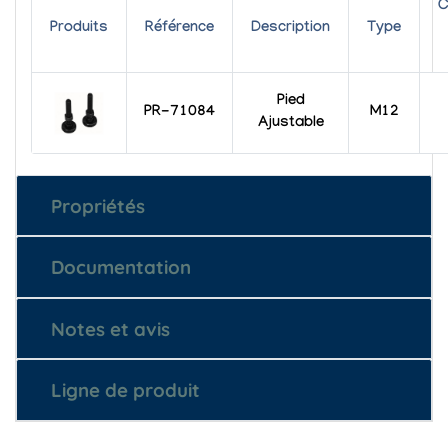
C
Produits
Référence
Description
Type
Pied
PR-71084
M12
Ajustable
Propriétés
Documentation
Notes et avis
Ligne de produit