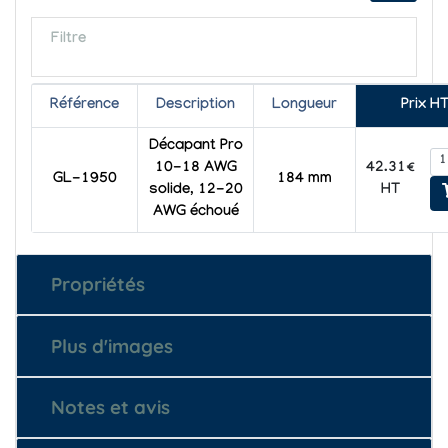
Filtre
Référence
Description
Longueur
Prix H
Décapant Pro
42.31€
10-18 AWG
GL-1950
184 mm
HT
solide, 12-20
AWG échoué
Propriétés
Plus d'images
Notes et avis