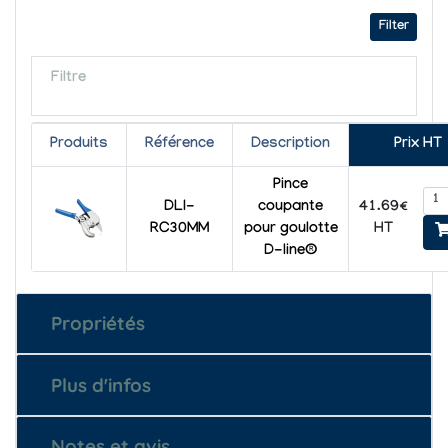
Filter
Filtre
Produits
Référence
Description
Prix HT
Pince
41.69€
DLI-
coupante
HT
RC30MM
pour goulotte
D-line®
Propriétés
Plus d'infos
Notes et avis