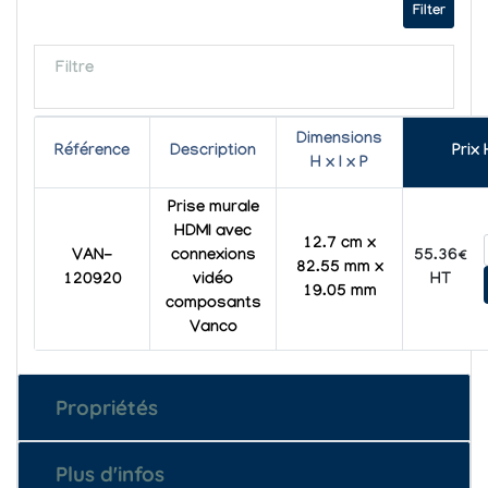
Filter
Filtre
Dimensions
Référence
Description
Prix
H x l x P
Prise murale
HDMI avec
12.7 cm x
55.36€
VAN-
connexions
82.55 mm x
HT
120920
vidéo
19.05 mm
composants
Vanco
Propriétés
Plus d'infos