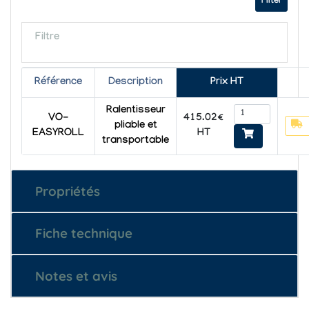
Filter
Filtre
Référence
Description
Prix HT
Ralentisseur
415.02€
VO-
pliable et
HT
EASYROLL
transportable
Propriétés
Fiche technique
Notes et avis