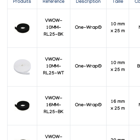
Produits
Référence
Description
Taille
Co
VWOW-
10 mm
10MM-
One-Wrap®
x 25 m
RL25-BK
VWOW-
10 mm
10MM-
One-Wrap®
B
x 25 m
RL25-WT
VWOW-
16 mm
16MM-
One-Wrap®
x 25 m
RL25-BK
VWOW-