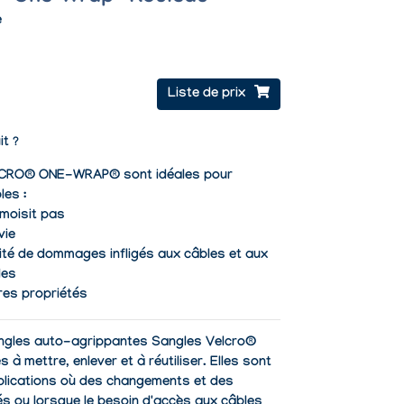
e
Liste de prix
it ?
LCRO® ONE-WRAP® sont idéales pour
les :
 moisit pas
vie
ilité de dommages infligés aux câbles et aux
les
res propriétés
angles auto-agrippantes Sangles Velcro®
à mettre, enlever et à réutiliser. Elles sont
plications où des changements et des
és ou lorsque le besoin d'accès aux câbles