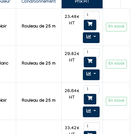
uleur
Conditionnement
Prix HT
23.48€
HT
Noir
Rouleau de 25 m
En stock
29.82€
HT
lanc
Rouleau de 25 m
En stock
26.64€
HT
Noir
Rouleau de 25 m
En stock
33.42€