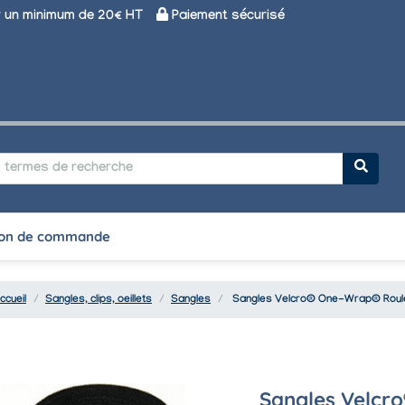
un minimum de 20€ HT
Paiement sécurisé
on de commande
ccueil
Sangles, clips, oeillets
Sangles
Sangles Velcro® One-Wrap® Roul
Sangles Velcr