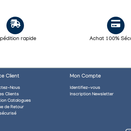
pédition rapide
Achat 100% Sécu
ce Client
Mon Compte
ctez-Nous
Identifiez-vous
es Clients
Inscription Newsletter
ion Catalogues
que de Retour
sécurisé