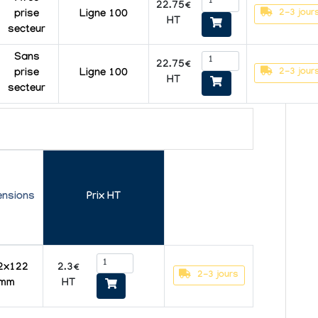
22.75€
2-3 jour
prise
Ligne 100
HT
secteur
Sans
22.75€
2-3 jour
prise
Ligne 100
HT
secteur
ensions
Prix HT
2.3€
2x122
2-3 jours
HT
mm