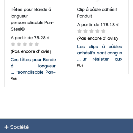
Têtes pour Bande à
Clip à câble adhésif
longueur
Panduit
personnalisable Pan-
A partir de 178.18 €
Steel®
A partir de 75.28 €
(Pas encore d' avis)
Les clips à câbles
(Pas encore d' avis)
adhésifs sont conçus
pour résister aux
Ces têtes pour Bande
environnements
Plus
à longueur
difficiles tout en
personnalisable Pan-
groupant en toute
Steel® ont été crées
Plus
sécurité vos câbles
pour que vous
et fils. Ces clips
puissiez adapter la
offrent un haut niveau
longueur de vos
de gestion de câble
serres-câbles au
et de protection dont
plus près de votre
vous ne pouvez pas
besoin. Il ne sera plus
vous...
nécessaire de couper
Société
l'excès de longueur.