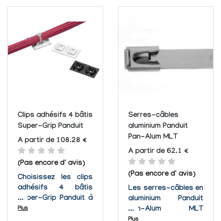
des projets dans
installation de serre-
votre garage ou
câbles. Le GS4H est
empaqueter des fils
facile à utiliser,
ensemble dans la
n'exige aucun
maison. Ces serres-
entretien et est livré
câbles en nylon sont
avec une garantie de
adaptables à
20 ans pour protéger
n'importe...
votre achat....
Clips adhésifs 4 bâtis
Serres-câbles
Super-Grip Panduit
aluminium Panduit
Pan-Alum MLT
A partir de 108.28 €
A partir de 62.1 €
(Pas encore d' avis)
(Pas encore d' avis)
Choisissez les clips
adhésifs 4 bâtis
Les serres-câbles en
Super-Grip Panduit à
aluminium Panduit
chaque fois que vous
Plus
Pan-Alum MLT
avez besoin
fournissent une
Plus