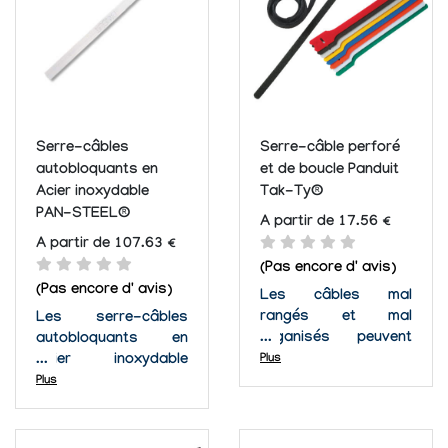
câble est rapide,
constamment dans
facile et accessible.
les domaines...
Protégez-vous ainsi
que vos
équipements...
Serre-câbles
Serre-câble perforé
autobloquants en
et de boucle Panduit
Acier inoxydable
Tak-Ty®
PAN-STEEL®
A partir de 17.56 €
A partir de 107.63 €
(Pas encore d' avis)
(Pas encore d' avis)
Les câbles mal
rangés et mal
Les serre-câbles
organisés peuvent
autobloquants en
être une horreur et un
Acier inoxydable
Plus
danger pouvant
PAN-STEEL® de chez
Plus
mener à un dommage
Panduit permettent
corporel ou aux
d'attacher solidement
équipements. Avec 8
et durablement des