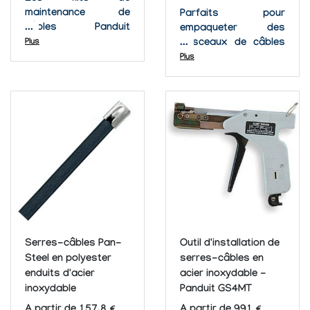
maintenance de
Parfaits pour
câbles Panduit
empaqueter des
incluent tous les
Plus
faisceaux de câbles
pièces nécessaires
dans les racks, les
Plus
pour entretenir
armoires, les
parfaitement vos fils
plafonds, les murs ou
et vos câbles.
encore les panneaux
Chaque kit est équipé
de contrôle. La queue
de centaines
de ce serre-câbles
d'articles,
est conçue de façon
d'épissures, de
intelligente pour
bornes, d'outils
permettre d'être
sertisseur, de serre-
enfilée et enlevée...
câbles,...
Serres-câbles Pan-
Outil d'installation de
Steel en polyester
serres-câbles en
enduits d'acier
acier inoxydable -
inoxydable
Panduit GS4MT