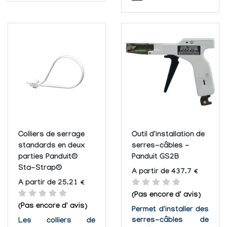
d'empaqueter un
méthode légère et
toron de câbles dont
flexible pour fixer et
les trous ne peuvent
empaqueter les
pas être forés sur la
câbles. Ces serres-
surface de montage.
câbles s'installent et
Vous pouvez les
se retirent facilement
positionner sur l'acier
pour s'adapter à
ou les...
n'importe quel toron.
Colliers de serrage
Outil d'installation de
standards en deux
serres-câbles -
parties Panduit®
Panduit GS2B
Sta-Strap®
A partir de 437.7 €
A partir de 25.21 €
(Pas encore d' avis)
(Pas encore d' avis)
Permet d'installer des
serres-câbles de
Les colliers de