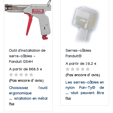
couleurs disponibles
torons de câbles.
vous serez certains
Ces serre-câbles
d'assortir tous les
peuvent être
serres-câble perforé
employées dans
et de boucle...
pratiquement
n'importe quel
environnement, à...
Outil d'installation de
Serres-câbles
serre-câbles -
Panduit®
Panduit GS4H
A partir de 19.2 €
A partir de 868.5 €
(Pas encore d' avis)
(Pas encore d' avis)
Les serres-câbles en
nylon Pan-Ty® de
Choisissez l'outil
Panduit peuvent être
ergonomique
utilisés dans des
d'installation en métal
Plus
applications
de Panduit pour
Plus
innombrables comme
n'importe quelle