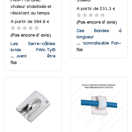
PAN-TY® avec
Steel®
chaleur stabilisée et
A partir de 231.3 €
résistant au temps
A partir de 394.9 €
(Pas encore d' avis)
Ces Bandes à
(Pas encore d' avis)
longueur
personnalisable Pan-
Les Serre-câbles
Steel® ont été crées
Plus
bride PAN-Ty®
pour que vous
peuvent être
puissiez adapter la
employées pour
Plus
longueur de vos
n'importe quelle
serres-câbles au
application où il est
plus près de votre
nécessaire de
besoin. Il ne sera plus
maintenir vos câbles
nécessaire de couper
en place.
l'excès de longueur.