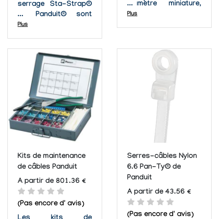
diamètre miniature,
serrage Sta-Strap®
standard et
de Panduit® sont
Plus
intermédiaire. Produit
conçus en utilisant un
Plus
certifié MIL STD
design de 2 pièces
répertorié par
qui offre une grande
MS90387-1 et mil...
facilité et flexibilité
SPEC. MIL-t
d'installation. Ces
-81306A.
serres-câbles
libérables s'installent
à la main de façon
rapide et sont...
Kits de maintenance
Serres-câbles Nylon
de câbles Panduit
6.6 Pan-Ty® de
Panduit
A partir de 801.36 €
A partir de 43.56 €
(Pas encore d' avis)
(Pas encore d' avis)
Les kits de