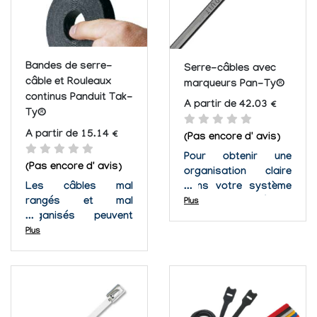
Bandes de serre-
Serre-câbles avec
câble et Rouleaux
marqueurs Pan-Ty®
continus Panduit Tak-
A partir de 42.03 €
Ty®
A partir de 15.14 €
(Pas encore d' avis)
Pour obtenir une
(Pas encore d' avis)
organisation claire
Les câbles mal
dans votre système
rangés et mal
de gestion de câbles,
Plus
organisés peuvent
il est fortement
être une horreur et un
recommandé d'utiliser
Plus
danger. Avec les
des marqueurs ou
bandes de serre-
drapeaux pour serre-
câble et rouleaux
câbles. Le besoin
continus Panduit Tak-
d'identifier des
Ty®, la gestion de
paquets est présent