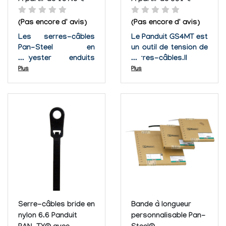
A partir de 157.8 €
A partir de 991 €
(Pas encore d' avis)
(Pas encore d' avis)
Les serres-câbles
Le Panduit GS4MT est
Pan-Steel en
un outil de tension de
polyester enduits
serres-câbles.Il
d'acier inoxydable
permet de tendre
Plus
Plus
combinent la force de
tous les serres-
l'acier et la protection
câbles en Acier
d'un enduit de
inoxydable PAN-
polyester pour une
STEEL. Cet outil
solution
d'installation de
d'empaquetement à
serres-câbles est
long terme. Ces
idéal pour un usage
serres-câbles pour
dans n'importe quelle
applications
application de...
standards, lourdes,...
Serre-câbles bride en
Bande à longueur
nylon 6.6 Panduit
personnalisable Pan-