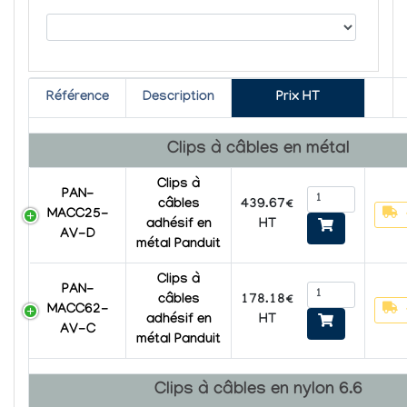
Référence
Description
Prix HT
Clips à câbles en métal
Clips à
PAN-
439.67€
câbles
MACC25-
HT
adhésif en
AV-D
métal Panduit
Clips à
PAN-
178.18€
câbles
MACC62-
HT
adhésif en
AV-C
métal Panduit
Clips à câbles en nylon 6.6