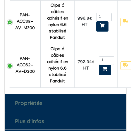
Clips à
câbles
PAN-
996.8€
adhésif en
ACC38-
HT
nylon 6.6
AV-M300
stabilisé
Panduit
Clips à
câbles
PAN-
792.34€
adhésif en
ACC62-
HT
nylon 6.6
AV-D300
stabilisé
Panduit
Propriétés
Plus d'infos