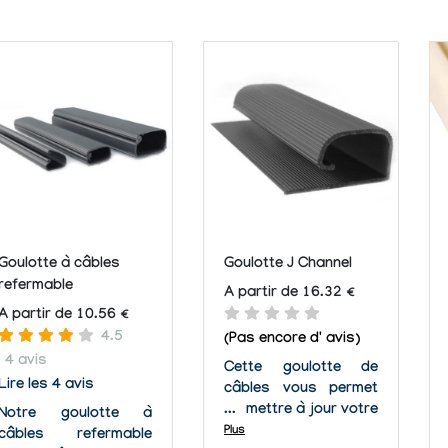
Goulotte à câbles
Goulotte J Channel
refermable
A partir de 16.32 €
A partir de 10.56 €
4.5
(Pas encore d' avis)
4 avis
Cette goulotte de
Lire les 4 avis
câbles vous permet
de mettre à jour votre
Notre goulotte à
organisation dès que
Plus
câbles refermable