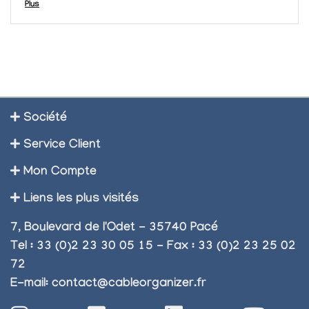
par ici toutes les dimensions que vous recherchez :.
Plus
Goulottes 1/4 de cercle Dline...
Société
Service Client
Mon Compte
Liens les plus visités
7, Boulevard de l'Odet - 35740 Pacé
Tel : 33 (0)2 23 30 05 15 - Fax : 33 (0)2 23 25 02
72
E-mail:
contact@cableorganizer.fr