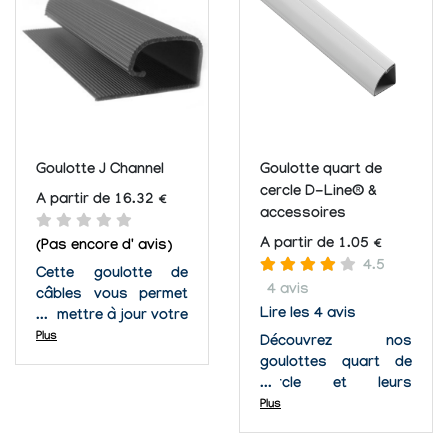
d'accéder facilement
qu'il vous faut : A
aux câbles. Le ruban
l'unité : . Goulottes
adhésif sur l'arrière
1/2 cercle : 16x08
du canal...
mm en 1 mètres /
16x08...
Goulotte J Channel
Goulotte quart de
cercle D-Line® &
A partir de 16.32 €
accessoires
A partir de 1.05 €
(Pas encore d' avis)
4.5
Cette goulotte de
4 avis
câbles vous permet
Lire les 4 avis
de mettre à jour votre
organisation dès que
Plus
Découvrez nos
cela devient
goulottes quart de
nécessaire, par
cercle et leurs
exemple lors d'ajout
accessoires
Plus
de matériel, de
! Découvrez toute
changement de