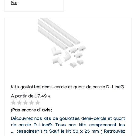
solution de câblage
commerciales et
Plus
pour home-cinéma.
industrielles, ces
Le nom parle de lui-
moulures protègent
même. La solution de
et guident les fils
câblage offre une
électriques et les
manière simple pour
câbles jusqu' à 300
installer...
Volts.
Kits goulottes demi-cercle et quart de cercle D-Line®
A partir de 17.49 €
(Pas encore d' avis)
Découvrez nos kits de goulottes demi-cercle et quart
de cercle D-Line®. Tous nos kits comprennent les
accessoires* ! *( Sauf le kit 50 x 25 mm ) Retrouvez