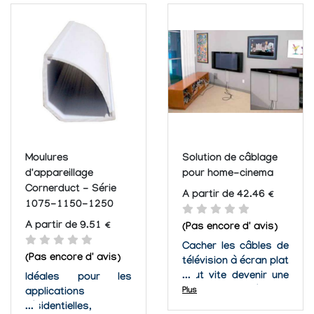
notre gamme de
configuration ou
moulures
autres opérations.
décoratives,
Sa force réside dans
goulottes 1/4 de
le fait qu'il n'y a...
cercle : Goulottes
22x22 mm : . À l'unité :
22x22 en 1 mètre ou
2 mètres . En packs...
Moulures
Solution de câblage
d'appareillage
pour home-cinema
Cornerduct - Série
A partir de 42.46 €
1075-1150-1250
A partir de 9.51 €
(Pas encore d' avis)
Cacher les câbles de
(Pas encore d' avis)
télévision à écran plat
peut vite devenir une
Idéales pour les
épreuve. Une réponse
Plus
applications
raisonnable est la
résidentielles,