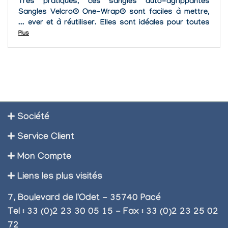
Très pratiques, ces sangles auto-agrippantes
Sangles Velcro® One-Wrap® sont faciles à mettre,
enlever et à réutiliser. Elles sont idéales pour toutes
applications où des changements et des entretiens
Plus
sont anticipés ou lorsque le besoin...
Société
Service Client
Mon Compte
Liens les plus visités
7, Boulevard de l'Odet - 35740 Pacé
Tel : 33 (0)2 23 30 05 15 - Fax : 33 (0)2 23 25 02
72