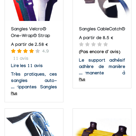
Sangles Velcro®
Sangles CableCatch®
One-Wrap® Strap
A partir de 8.5 €
A partir de 2.58 €
4.9
(Pas encore d' avis)
11 avis
Le support adhésif
Lire les 11 avis
adhère de manière
permanente à
Très pratiques, ces
n'importe quelle
Plus
sangles auto-
surface lisse et plate.
agrippantes Sangles
Les serres-câbles
Velcro® One-Wrap®
Plus
CableCatch ont une
sont faciles à mettre,
étiquette de traction
enlever et à réutiliser.
pratique pour le
Elles sont idéales
dégagement rapide et
pour toutes
facile. Le
applications où des
CableCatch® permet
changements et des