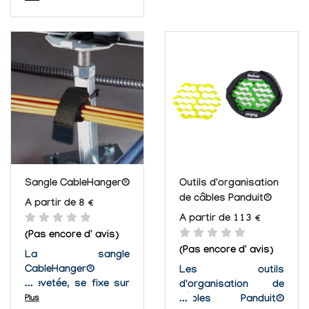
et attache
l'acoustique, de
l'équipement aux
l'éclairage, de la
bureaux ou aux
vidéo, de la musique,
chariots. La serrure
du renfort audiovisuel
de boucle agit comme
et ou photographes
une poulie, vous
qui doivent remplacer
donnant un
un câble dans des
accroissement pour
précipitations ou en
tirer la courroie
urgence....
aussi...
Sangle CableHanger®
Outils d'organisation
de câbles Panduit®
A partir de 8 €
A partir de 113 €
(Pas encore d' avis)
(Pas encore d' avis)
La sangle
CableHanger®
Les outils
brevetée, se fixe sur
d'organisation de
un poteau vertical.
Plus
câbles Panduit®