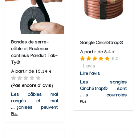
de 300 crochets par
portes fermées et
pouce carré. La
dans des coffrets de
boucle Loop 1000 de
câblage. Ces
VELCRO® est...
courroies de...
Bandes de serre-
Sangle CinchStrap®
câble et Rouleaux
A partir de 8.4 €
continus Panduit Tak-
5.0
Ty®
1 avis
A partir de 15.14 €
Lire l'avis
Les sangles
(Pas encore d' avis)
CinchStrap® sont
Les câbles mal
des courroies
rangés et mal
résistantes avec une
Plus
organisés peuvent
puissance de force
être une horreur et un
Plus
supplémentaire qui
danger. Avec les
supplantent nos
bandes de serre-
normes exigeantes
câble et rouleaux
pour fournir la