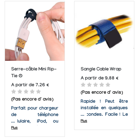
produits de RipWrap
corporel ou aux
commutent facilement
équipements. Avec 8
et sont très efficace.
couleurs disponibles
Il y a un nombre...
vous serez certains
d'assortir tous les
serres-câble perforé
et de boucle...
Serre-câble Mini Rip-
Sangle Cable Wrap
Tie ®
A partir de 9.88 €
A partir de 7.26 €
(Pas encore d' avis)
(Pas encore d' avis)
Rapide ! Peut être
installée en quelques
Parfait pour chargeur
secondes. Facile ! Le
de téléphone
dégagement maniable
cellulaire, iPod, ou
Plus
vous permet de
cordons écouteurs,
Plus
réarranger les
ces mini Rip-Tie ®