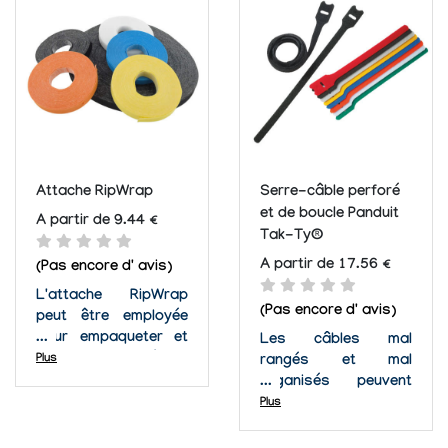
continus Panduit Tak-
meilleure qualité. Nous
Ty®, la gestion de
employons seulement
câble est rapide,
les matériaux de la
facile et accessible.
plus haute qualité et
Protégez-vous ainsi
le...
que vos
équipements...
Attache RipWrap
Serre-câble perforé
et de boucle Panduit
A partir de 9.44 €
Tak-Ty®
A partir de 17.56 €
(Pas encore d' avis)
L'attache RipWrap
(Pas encore d' avis)
peut être employée
pour empaqueter et
Les câbles mal
structurer les câbles
Plus
rangés et mal
de fibre optiques au
organisés peuvent
lieu d'utiliser des
être une horreur et un
Plus
serres-câbles en
danger pouvant
nylon. De plus les
mener à un dommage