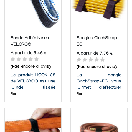
à l'utilisateur de les...
entretiens sont
anticipés ou lorsque
le besoin...
Bande Adhésive en
Sangles CinchStrap-
VELCRO®
EG
A partir de 5.46 €
A partir de 7.76 €
(Pas encore d' avis)
(Pas encore d' avis)
Le produit HOOK 88
La sangle
de VELCRO® est une
CinchStrap-EG vous
bande tissée
permet d'effectuer
résistante et
sans efforts des
Plus
Plus
agrippante avec une
courses de câble
bonne durée de vie.
horizontales et ainsi
Faite de
organiser sans
monofilament en
risque vos câbles sur
nylon de 8.0 mils soit
des grilles, le long
0,2032 mm avec plus
des murs, sur les