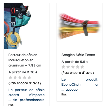
groupements de
sont assez petits
câbles avec facilité.
pour tenir dans votre
Rangé ! Câbles
poche, mais
rangés d'une manière
suffisamment solide
ordonnée et sans
pour garder votre fils
risque de les abimer.
de petit calibre sans
enchevêtrement. ni
volumineuses...
Porteur de câbles -
Sangles Série Econo
Mousqueton en
A partir de 5.5 €
aluminium - 7.93 cm
A partir de 9.76 €
(Pas encore d' avis)
Le produit
(Pas encore d' avis)
EconoCinch a
beaucoup
Le porteur de câble
d'utilisations ;
Plus
aidera n'importe
empaquette des
quels professionnels
câbles, des tuyaux,
spécialiste de
Plus