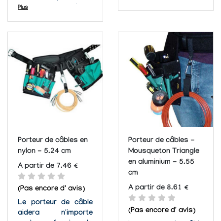
carrelage, le
de garder vos câbles
Plus
plastique, le métal et
organisés et sous la
le bois, idéals pour de
main. Votre vie sera
multiples applications
tellement plus simple
de montage.
une fois que vos
Parfaites pour le
câbles en désordre
bureau, l'école, la
seront solidement
maison et l'utilisation
attachés. Passez
en atelier.
simplement
l'extrémité du...
Porteur de câbles en
Porteur de câbles -
nylon - 5.24 cm
Mousqueton Triangle
en aluminium - 5.55
A partir de 7.46 €
cm
A partir de 8.61 €
(Pas encore d' avis)
Le porteur de câble
(Pas encore d' avis)
aidera n'importe