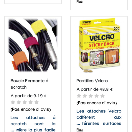
Une sangle élastique
permettent un vrai
Plus
et résistante à une
gain de temps et sont
charge de 22.68 kg
un moyen fiable
est fournie pour la
d'organiser les
maintenir en place. Le
câbles. Cet outil
CableHangers® est
accepte jusqu'à 24
facilement détachable
câbles et sert à les
et rattachable, ainsi
aligner parfaitement
ajouter,...
sans risque de
frottement qui
risquerait de...
Boucle Fermante à
Pastilles Velcro
scratch
A partir de 48.8 €
A partir de 9.19 €
(Pas encore d' avis)
(Pas encore d' avis)
Les attaches Velcro
adhèrent aux
Les attaches à
différentes surfaces
scratch sont la
comme le verre, le
manière la plus facile
Plus