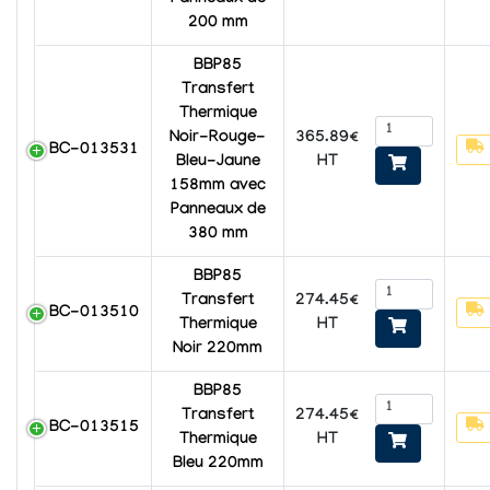
200 mm
BBP85
Transfert
Thermique
365.89€
Noir-Rouge-
BC-013531
HT
Bleu-Jaune
158mm avec
Panneaux de
380 mm
BBP85
274.45€
Transfert
BC-013510
HT
Thermique
Noir 220mm
BBP85
274.45€
Transfert
BC-013515
HT
Thermique
Bleu 220mm