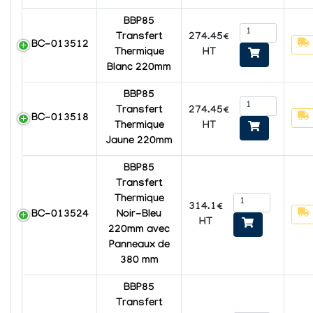
BBP85
274.45€
Transfert
BC-013512
HT
Thermique
Blanc 220mm
BBP85
274.45€
Transfert
BC-013518
HT
Thermique
Jaune 220mm
BBP85
Transfert
Thermique
314.1€
BC-013524
Noir-Bleu
HT
220mm avec
Panneaux de
380 mm
BBP85
Transfert