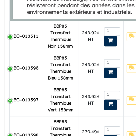
résisteront pendant des années dans les
environnements extérieurs et industriels.
BBP85
243.92€
Transfert
BC-013511
HT
Thermique
Noir 158mm
BBP85
243.92€
Transfert
BC-013596
HT
Thermique
Bleu 158mm
BBP85
243.92€
Transfert
BC-013597
HT
Thermique
Vert 158mm
BBP85
Transfert
270.49€
BC-013598
Thermique