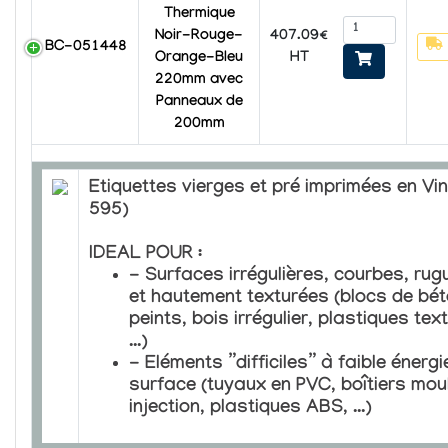
Thermique
407.09€
Noir-Rouge-
BC-051448
HT
Orange-Bleu
220mm avec
Panneaux de
200mm
Etiquettes vierges et pré imprimées en Vin
595)
IDEAL POUR :
- Surfaces irrégulières, courbes, ru
et hautement texturées (blocs de bé
peints, bois irrégulier, plastiques tex
...)
- Eléments ”difficiles” à faible énergi
surface (tuyaux en PVC, boîtiers mou
injection, plastiques ABS, ...)