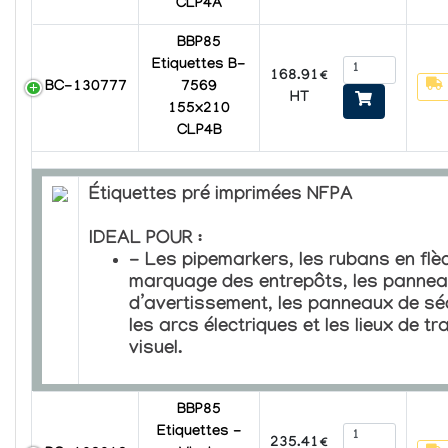
CLP4A
BBP85
Etiquettes B-
168.91€
BC-130777
7569
HT
155x210
CLP4B
Étiquettes pré imprimées NFPA
IDEAL POUR :
- Les pipemarkers, les rubans en flèc
marquage des entrepôts, les panne
d’avertissement, les panneaux de séc
les arcs électriques et les lieux de tr
visuel.
BBP85
Etiquettes -
235.41€