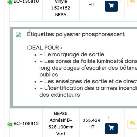
BC-130810
Vinyle
HT
152x152
NFPA
Étiquettes polyester phosphorescent
IDEAL POUR :
- Le marquage de sortie
- Les zones de faible luminosité dans
long des cages d’escalier des bâtim
publics
- Les enseignes de sortie et de direc
- L’identification des alarmes incendi
des extincteurs
BBP85
355.42€
Adhésif B-
BC-105912
HT
526 100mm
Vert