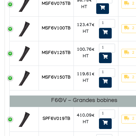
98.78€
2
MSF6V075TB
HT
123.47€
2
MSF6V100TB
HT
100.76€
2
MSF6V125TB
HT
119.61€
2
MSF6V150TB
HT
F6®V - Grandes bobines
410.09€
2
SPF6V019TB
HT