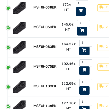
172€
2
MSF6H038BK
HT
145.6€
2
MSF6H050BK
HT
164.27€
2
MSF6H063BK
HT
192.46€
2
MSF6H075BK
HT
112.69€
2
MSF6H100BK
HT
127.76€
2
MSF6H138BK