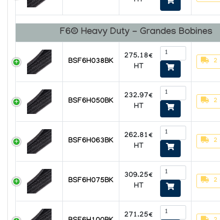
HT
F6® Heavy Duty - Grandes Bobines
275.18€
2
BSF6H038BK
HT
232.97€
2
BSF6H050BK
HT
262.81€
2
BSF6H063BK
HT
309.25€
2
BSF6H075BK
HT
271.25€