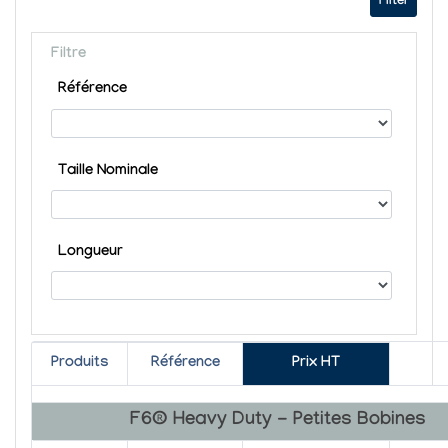
Filter
Filtre
Référence
Taille Nominale
Longueur
Produits
Référence
Prix HT
F6® Heavy Duty - Petites Bobines