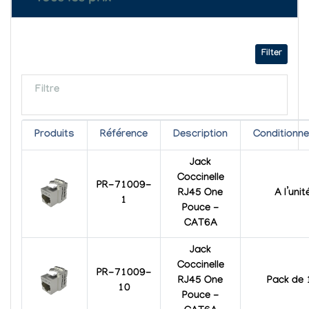
Filter
Filtre
Produits
Référence
Description
Conditionn
Jack
Coccinelle
PR-71009-
RJ45 One
A l’unit
1
Pouce -
CAT6A
Jack
Coccinelle
PR-71009-
RJ45 One
Pack de 
10
Pouce -