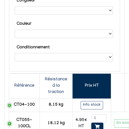
Longueur
Couleur
Conditionnement
Résistance
Référence
à la
Prix HT
traction
CT04-100
8.15 kg
Info stock
4.95€
CT055-
En sto
18.12 kg
HT
100CL