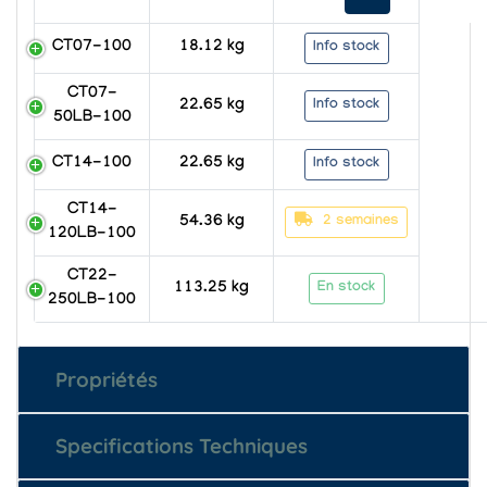
CT07-100
18.12 kg
Info stock
CT07-
Info stock
22.65 kg
50LB-100
CT14-100
22.65 kg
Info stock
CT14-
2 semaines
54.36 kg
120LB-100
CT22-
En stock
113.25 kg
250LB-100
Propriétés
Specifications Techniques