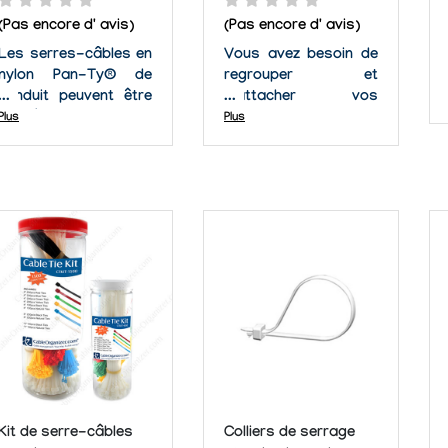
(Pas encore d' avis)
(Pas encore d' avis)
Les serres-câbles en
Vous avez besoin de
nylon Pan-Ty® de
regrouper et
Panduit peuvent être
d'attacher vos
utilisés dans des
câbles. Ce produit est
Plus
Plus
applications
fait pour vous. Le
innombrables comme
serre-câbles en nylon
des projets dans
est un produit
votre garage ou
résistant, supportant
empaqueter des fils
la lumière ultra-
ensemble dans la
violette (UV)
maison. Ces serres-
additionnelle. Ce
câbles en nylon sont
produit est fabriqué
adaptables à
en incorporant des...
n'importe...
Kit de serre-câbles
Colliers de serrage