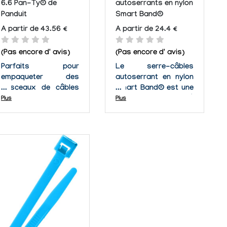
6.6 Pan-Ty® de
autoserrants en nylon
Panduit
Smart Band®
A partir de 43.56 €
A partir de 24.4 €
(Pas encore d' avis)
(Pas encore d' avis)
Parfaits pour
Le serre-câbles
empaqueter des
autoserrant en nylon
faisceaux de câbles
Smart Band® est une
dans les racks, les
alternative parfaite à
Plus
Plus
armoires, les
une bande non-
plafonds, les murs ou
corrosive coûtant
encore les panneaux
chère ou à un
de contrôle. La queue
cerclage en métal. Ce
de ce serre-câbles
produit apporte de la
est conçue de façon
résistance et
intelligente pour
possèdent des
permettre d'être
caractéristiques non-
enfilée et enlevée...
corrosives. Cela...