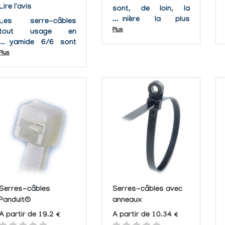
Lire l'avis
sont, de loin, la
manière la plus
Les serre-câbles
économique de fixer
Plus
tout usage en
des faisceaux de
polyamide 6/6 sont
câbles (Torons). Ces
indispensables pour
Plus
serre-câbles en nylon
toutes applications
sont réutilisables.
pratiques de mise en
faisceaux avec une
température de
service en continu
inférieure à 65.55°C.
Les serres-câbles en
Nylon 6/6 répondent à
la norme...
Serres-câbles
Serres-câbles avec
Panduit®
anneaux
A partir de 19.2 €
A partir de 10.34 €