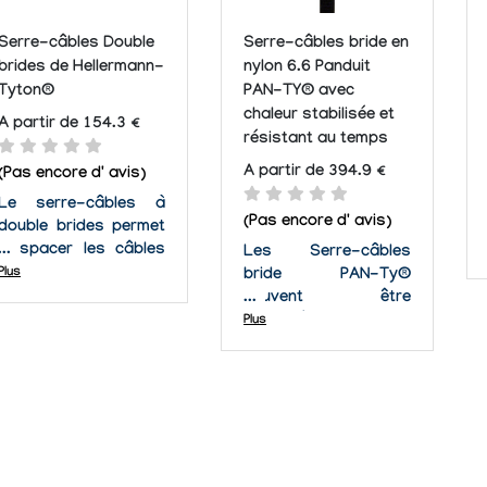
Serre-câbles Double
Serre-câbles bride en
brides de Hellermann-
nylon 6.6 Panduit
Tyton®
PAN-TY® avec
chaleur stabilisée et
A partir de 154.3 €
résistant au temps
A partir de 394.9 €
(Pas encore d' avis)
Le serre-câbles à
(Pas encore d' avis)
double brides permet
d'espacer les câbles
Les Serre-câbles
les uns par rapport
Plus
bride PAN-Ty®
aux autres, et de
peuvent être
manière parallèle.
employées pour
Plus
Fonctionne également
n'importe quelle
avec des fils, des
application où il est
tuyaux... Un trou de
nécessaire de
montage est inclus
maintenir vos câbles
pour fixer les torons
en place.
le long des murs,
sur...