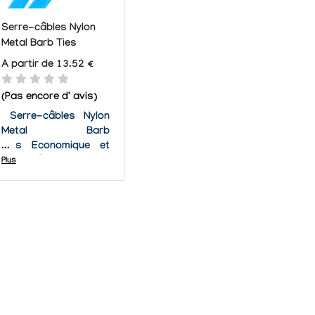
Serre-câbles Nylon
Metal Barb Ties
A partir de 13.52 €
(Pas encore d' avis)
Serre-câbles Nylon
Metal Barb
Ties Economique et
facile à installer, le
Plus
serre-câbles en nylon
haute résistance
permet d'organiser et
de donner un aspect
soigné à toutes les
installations,
regroupements et
gestions de câbles....