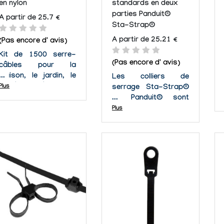
en nylon
standards en deux
parties Panduit®
A partir de 25.7 €
Sta-Strap®
A partir de 25.21 €
(Pas encore d' avis)
Kit de 1500 serre-
(Pas encore d' avis)
câbles pour la
maison, le jardin, le
Les colliers de
matériel électrique,
Plus
serrage Sta-Strap®
automobile et marin.
de Panduit® sont
Fabriqué en nylon
conçus en utilisant un
Plus
durable 6/6.
design de 2 pièces qui
offre une grande
facilité et flexibilité
d'installation. Ces
serres-câbles
libérables s'installent
à la main de façon
rapide et sont...