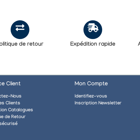
olitique de retour
Expédition rapide
ce Client
Mon Compte
ctez-Nous
Identifiez-vous
es Clients
Inscription Newsletter
ion Catalogues
que de Retour
sécurisé