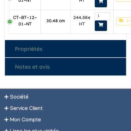
HT
01-NT
244.56€
CT-BT-12-
2 
30.48 cm
HT
01-NT
Propriétés
Notes et avis
Société
Service Client
Mon Compte