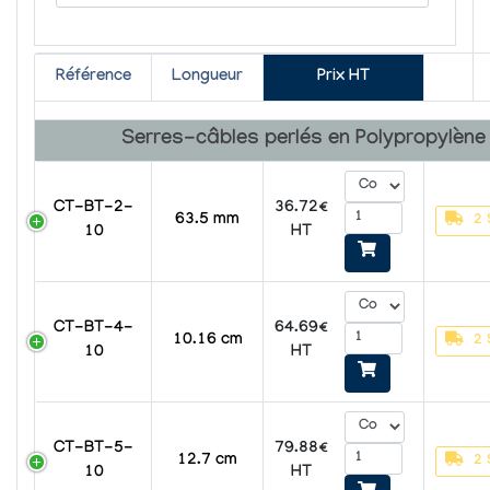
Référence
Longueur
Prix HT
Serres-câbles perlés en Polypropylène
CT-BT-2-
36.72€
63.5 mm
2 
10
HT
CT-BT-4-
64.69€
10.16 cm
2 
10
HT
CT-BT-5-
79.88€
12.7 cm
2 
10
HT