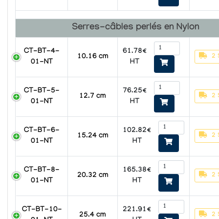
Serres-câbles perlés en Nylon
61.78€
CT-BT-4-
2 
10.16 cm
HT
01-NT
76.25€
CT-BT-5-
2 
12.7 cm
HT
01-NT
102.82€
CT-BT-6-
2 
15.24 cm
HT
01-NT
165.38€
CT-BT-8-
2 
20.32 cm
HT
01-NT
221.91€
CT-BT-10-
2 
25.4 cm