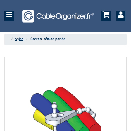
Nylon
Serres-câbles perlés